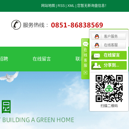
网站地图
|
RSS
|
XML
|
您暂无新询盘信息！
客户服务
在线客服
在
在线留言
线
招聘
在线留言
联系我们
客
分享到...
服
招聘
联系我们
地理位置
扫描二维码