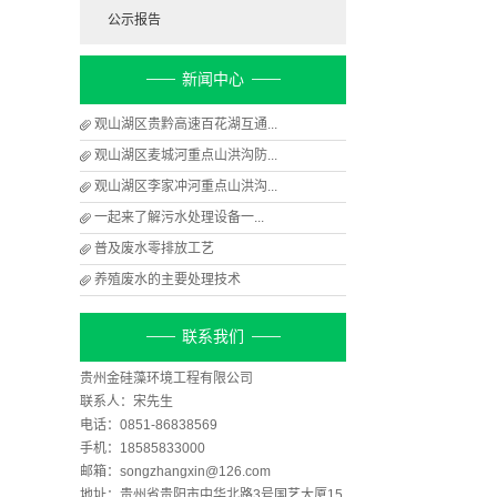
公示报告
新闻中心
观山湖区贵黔高速百花湖互通...
观山湖区麦城河重点山洪沟防...
观山湖区李家冲河重点山洪沟...
​一起来了解污水处理设备一...
​普及废水零排放工艺
养殖废水的主要处理技术
联系我们
贵州金硅藻环境工程有限公司
联系人：宋先生
电话：0851-86838569
手机：18585833000
邮箱：songzhangxin@126.com
地址：贵州省贵阳市中华北路3号国艺大厦15