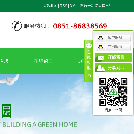
网站地图
|
RSS
|
XML
|
您暂无新询盘信息！
客户服务
在线客服
在
在线留言
线
招聘
在线留言
联系我们
客
分享到...
服
招聘
联系我们
地理位置
扫描二维码