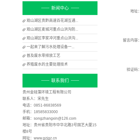
新闻中心
地址
观山湖区贵黔高速百花湖互通...
观山湖区麦城河重点山洪沟防...
观山湖区李家冲河重点山洪沟...
留言内容
​一起来了解污水处理设备一...
​普及废水零排放工艺
养殖废水的主要处理技术
验证码
联系我们
贵州金硅藻环境工程有限公司
联系人：宋先生
电话：0851-86838569
手机：18585833000
邮箱：songzhangxin@126.com
地址：贵州省贵阳市中华北路3号国艺大厦15
楼8号
网址：www.gzjgz.cn