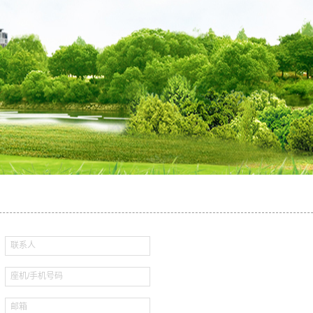
报告
环境保护设备
技能研发
联系人
：
座机/手机号码
：
邮箱
：