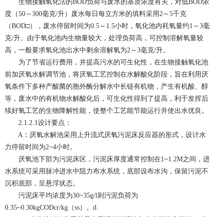
生物接触氧化法的BOD负荷与废水的基质浓度有关，对低BOD浓
度（50～300毫克/升）废水每日每立方米的填料采用2～5千克
（BOD□），废水停留时间为0.5～1.5小时，氧化池内耗氧量约1～3毫
克/升。由于氧化池内生物量较大，处理负荷高，可控制溶解氧量较
高，一般要求氧化池出水中剩余溶解氧为2～3毫克/升。
为了节省运行费用，并提高污水的可生化性，在生物接触氧化池
前加厌氧水解调节池，将厌氧工艺控制在水解酸化阶段，旨在利用厌
氧条件下多种产酸菌的胞外酶分解水中长链有机物，产生有机酸、醇
等，废水中的有机物水解酸化后，可生化性得到了提高，利于发挥后
续好氧工艺的生物降解性能，使整个工艺能节能运行并使出水优良。
2.1.2.1设计要点：
A：厌氧水解池采用上升流式厌氧污泥床反应器的形式，设计水
力停留时间为2~4小时。
厌氧池下部为污泥床区，污泥床厚度通常控制在1~1.2M之间，进
水系统可采用脉冲进水中阻力布水系统，底部设布水沟，保留污泥不
沉积底部，呈悬浮状态。
污泥床平均浓度为30~35g/l则污泥负荷为
0.35~0.30kgCODcr/kg（ss）。d.