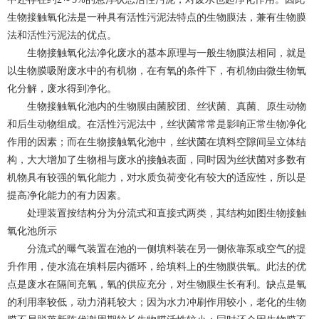
生物接触氧化法是一种具有活性污泥法特点的生物膜法，兼有生物膜
法和活性污泥法的优点。
生物接触氧化法净化废水的基本原理与一般生物膜法相同，就是
以生物膜吸附废水中的有机物，在有氧的条件下，有机物由微生物氧
化分解，废水得到净化。
生物接触氧化池内的生物膜由菌胶团、丝状菌、真菌、原生动物
和后生动物组成。在活性污泥法中，丝状菌常常是影响正常生物净化
作用的因素；而在生物接触氧化池中，丝状菌在填料空隙间呈立体结
构，大大增加了生物相与废水的接触表面，同时因为丝状菌对多数有
机物具有较强的氧化能力，对水质负荷变化有较大的适应性，所以是
提高净化能力的有力因素。
处理装置按结构分为分流式和直接式两类，其结构如图生物接触
氧化池所示
分流式的曝气装置在池的一侧填料装在另一侧依靠泵或空气的提
升作用，使水流在填料层内循环，给填料上的生物膜供氧。此法的优
点是废水在隔间充氧，氧的供应充分，对生物膜生长有利。缺点是氧
的利用率较低，动力消耗较大；因为水力冲刷作用较小，老化的生物