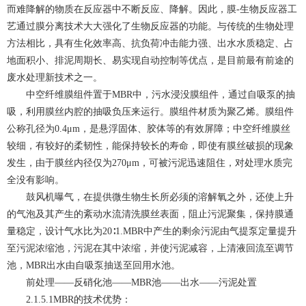
而难降解的物质在反应器中不断反应、降解。因此，膜-生物反应器工
艺通过膜分离技术大大强化了生物反应器的功能。与传统的生物处理
方法相比，具有生化效率高、抗负荷冲击能力强、出水水质稳定、占
地面积小、排泥周期长、易实现自动控制等优点，是目前最有前途的
废水处理新技术之一。
中空纤维膜组件置于MBR中，污水浸没膜组件，通过自吸泵的抽
吸，利用膜丝内腔的抽吸负压来运行。膜组件材质为聚乙烯。膜组件
公称孔径为0.4μm，是悬浮固体、胶体等的有效屏障；中空纤维膜丝
较细，有较好的柔韧性，能保持较长的寿命，即使有膜丝破损的现象
发生，由于膜丝内径仅为270μm，可被污泥迅速阻住，对处理水质完
全没有影响。
鼓风机曝气，在提供微生物生长所必须的溶解氧之外，还使上升
的气泡及其产生的紊动水流清洗膜丝表面，阻止污泥聚集，保持膜通
量稳定，设计气水比为20∶1.MBR中产生的剩余污泥由气提泵定量提升
至污泥浓缩池，污泥在其中浓缩，并使污泥减容，上清液回流至调节
池，MBR出水由自吸泵抽送至回用水池。
前处理——反硝化池——MBR池——出水——污泥处置
2.1.5.1MBR的技术优势：