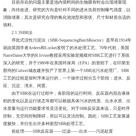
目前存在的问题主要是池内填料间的生物膜有时会出现堵塞现
象，尚待改进。研究的方向是针对不同的进水负荷控制曝气强度，以
消除堵塞；其次是研究合理的氧化池池型和形状、尺寸和材质合适的
填料。
2.1.3SBR法
序批式活性污泥法（SBR-SequencingBatchReactor）是早在1914年
就由英国学者Ardern和Locket发明了的水处理工艺。70年代初，美国
NatreDame大学的R.Irvine教授采用实验室规模对SBR工艺进行了系统
深入的研究，并于1980年在美国环保局（EPA）的资助下，在印第安
那州的Culwer城改建并投产了世界上第一个SBR法污水处理厂。SBR
工艺的过程是按时序来运行的，一个操作过程分五个阶段：进水、反
应、沉淀、滗水、闲置。
由于SBR在运行过程中，各阶段的运行时间、反应器内混合液体
积的变化以及运行状态等都可以根据具体污水的性质、出水水质、出
水质量与运行功能要求等灵活变化。对于SBR反应器来说，只是时序
控制，无空间控制障碍，所以可以灵活控制。因此，SBR工艺发展速
度极快，并衍生出许多种新型SBR处理工艺。
前处理——SBR反应器——过滤——出水——污泥处置