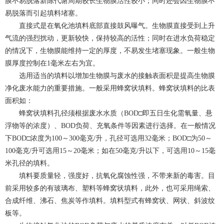
膜不易脱落新陈代谢周期较长生物膜活性较小；同时还会因生物膜不
易脱落而引起填料堵塞。
直接式是在氧化池填料底部直接鼓风曝气。生物膜直接受到上升
气流的强烈扰动，更新较快，保持较高的活性；同时在进水负荷稳定
的情况下，生物膜能维持一定的厚度，不易发生堵塞现象。一般生物
膜厚度控制在1毫米左右为宜。
选用适当的填料以增加生物膜与废水的接触表面积是提高生物膜
净化废水能力的重要措施。一般采用蜂窝状填料。蜂窝状填料的比表
面积如：
蜂窝状填料孔径须根据废水水质（BOD□即五日生化需氧量、悬
浮物等的浓度）、BOD负荷、充氧条件等因素进行选择。在一般情况
下BOD□浓度为100～300毫克/升，孔径可选用32毫米；BOD□为50～
100毫克/升可选用15～20毫米；如在50毫克/升以下，可选用10～15毫
米孔径的填料。
填料要质量轻，强度好，抗氧化腐蚀性强，不带来新的毒害。目
前采用较多的有玻璃布、塑料等蜂窝状填料，此外，也可采用绳索、
合成纤维、沸石、焦炭等作填料。填料型式有蜂窝状、网状、斜波纹
板等。