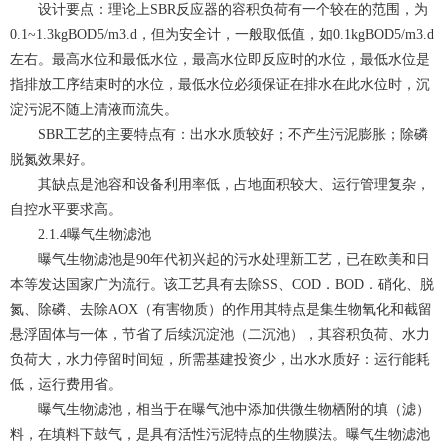
设计要点：理论上SBR反应器的容积负荷有一个较在的范围，为
0.1~1.3kgBOD5/m3.d，但为安全计，一般取低值，如0.1kgBOD5/m3.d
左右。最高水位和最低水位，最高水位即反应时的水位，最低水位是
指排放工序结束时的水位，最低水位必须保证在排水在此水位时，沉
淀污泥不随上清液而流失。
SBR工艺的主要特点有：出水水质较好；不产生污泥膨胀；除磷
脱氮效果好。
其缺点是池容和设备利用率低，占地面积较大、运行管理复杂，
自控水平要求高。
2.1.4曝气生物滤池
曝气生物滤池是90年代初兴起的污水处理新工艺，已在欧美和日
本等发达国家广为流行。该工艺具有去除SS、COD．BOD．硝化、脱
氮、除磷、去除AOX（有害物质）的作用其特点是集生物氧化和截留
悬浮固体与一体，节省了后续沉淀池（二沉池），其容积负荷、水力
负荷大，水力停留时间短，所需基建投资少，出水水质好：运行能耗
低，运行费用省。
曝气生物滤池，相当于在曝气池中添加供微生物栖附的填（滤）
料，在填料下鼓气，是具有活性污泥特点的生物膜法。曝气生物滤池