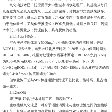
氧化沟技术已广泛应用于大中型城市污水处理厂，其规模从每日
几百立方米至几万立方米，工艺日趋完善，其构造型式也越来越多。
其主要特点是：进出水装置简单；污水的流态可看成是完全混合式，
由于池体狭长，又类似于推流式；BOD负荷低，处理水质良好；污泥
产率低，排泥量少；污泥龄长，具有脱氮的功能。
2.1.1.1设计要点：
混合液悬浮固体浓度5000mg/l；生物固体平均停留时间，去除
BOD5时，取5~8天，当要求硝化反应时取10~30天；水力停留时间为
20、24、36、48h，根据对处理水水质要求而定；BOD-SS负荷（Ns）
为0.03~0.07kgBOD/（kgMLSS.d）；BOD容积负荷（Nv）为
0.1~0.2kgBOD/（m3.d）；污泥回流比为50~150%；混合液在渠内的流
速为0.4~0.5m/s；沟底流速为0.3m/s.
但氧化沟工艺与SBR和普通活性污泥工艺比较，能耗高，且占地
面积较大。
2.1.2A/O法
即“厌氧-好氧”污水处理工艺，流程如下：
生物接触氧化法是一种介于活性污泥法与生物滤池之间的生物膜
法工艺，其特点是在池内设置填料，池底曝气对污水进行充氧，并使