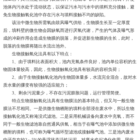
池体内污水处于流动状态，以保证污水与污水中的填料充分接触，避
免生物接触氧化池中存在污水与填料接触不均的缺陷。
该法中微生物所需氧由鼓风曝气供给，生物膜生长至一定厚度
后，填料壁的微生物会因缺氧而进行厌氧代谢，产生的气体及曝气形
成的冲刷作用会造成生物膜的脱落，并促进新生物膜的生长，此时，
脱落的生物膜将随出水流出池外。
生物接触氧化法具有以下特点：
1、由于填料比表面积大，池内充氧条件良好，池内单位容积的生
物固体量较高，因此，生物接触氧化池具有较高的容积负荷；
2、由于生物接触氧化池内生物固体量多，水流完全混合，故对水
质水量的骤变有较强的适应能力；
3、剩余污泥量少，不存在污泥膨胀问题，运行管理简便。
特点生物接触氧化法具有生物膜法的基本特点，但又与一般生物
膜法不尽相同。一是供微生物栖附的填料全部浸在废水中，所以生物
接触氧化池又称淹没式滤池。二是采用机械设备向废水中充氧，而不
同于一般生物滤池靠自然通风供氧，相当于在曝气池中添加供微生物
栖附的填料，也可称为曝气循环型滤池或接触曝气池。三是池内废水
中还存在约2～5%的悬浮状态活性污泥，对废水也起净化作用。因此