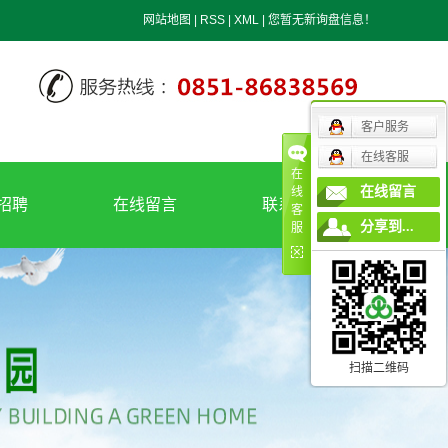
网站地图
|
RSS
|
XML
|
您暂无新询盘信息！
客户服务
在线客服
在
在线留言
线
招聘
在线留言
联系我们
客
分享到...
服
招聘
联系我们
地理位置
扫描二维码