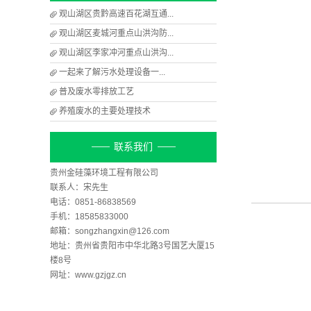
观山湖区贵黔高速百花湖互通...
观山湖区麦城河重点山洪沟防...
观山湖区李家冲河重点山洪沟...
​一起来了解污水处理设备一...
​普及废水零排放工艺
养殖废水的主要处理技术
联系我们
贵州金硅藻环境工程有限公司
联系人：宋先生
电话：0851-86838569
手机：18585833000
邮箱：songzhangxin@126.com
地址：贵州省贵阳市中华北路3号国艺大厦15
楼8号
网址：www.gzjgz.cn